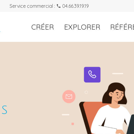
k
Service commercial :
04.66.39.19.19
Navigation principale
CRÉER
EXPLORER
RÉFÉR
S