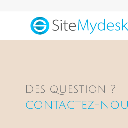
Aparté haute
Contact | SiteMydes
En-tête
Des question ?
CONTACTEZ-NOU