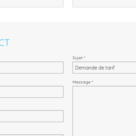
ct
Sujet *
Message *